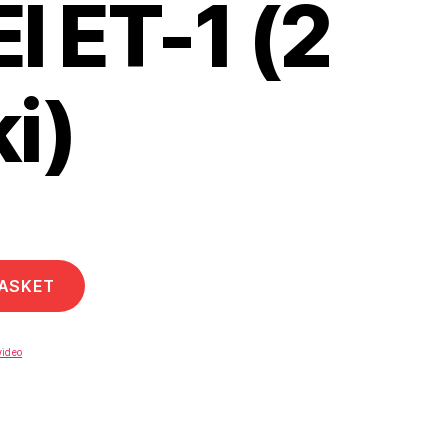
I ET-1 (2
i)
BASKET
wideo