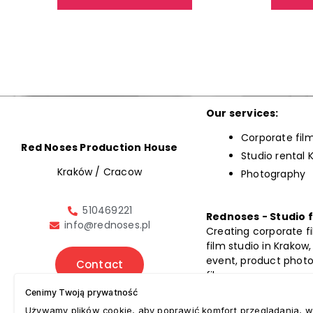
Our services:
Corporate fil
Red Noses Production House
Studio rental 
Kraków / Cracow
Photography
510469221
Rednoses - Studio 
info@rednoses.pl
Creating corporate fi
film studio in Krakow,
event, product phot
Contact
films.
Cenimy Twoją prywatność
Site map
Używamy plików cookie, aby poprawić komfort przeglądania, w