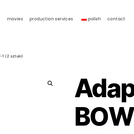
o
movies
production services
polish
contact
1 (2 sztuki)
Adap
BOW