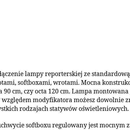
łączenie lampy reporterskiej ze standardow
otami, softboxami, wrotami. Mocna konstrukc
ta 90 cm, czy octa 120 cm. Lampa montowana
py względem modyfikatora możesz dowolnie 
kich rodzajach statywów oświetleniowych.
chwycie softboxu regulowany jest mocnym za