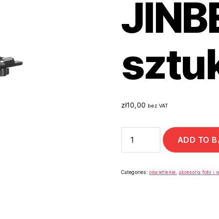
JINBE
sztuk
zł
10,00
bez VAT
ADD TO 
Categories:
oświetlenie
,
akcesoria foto i 