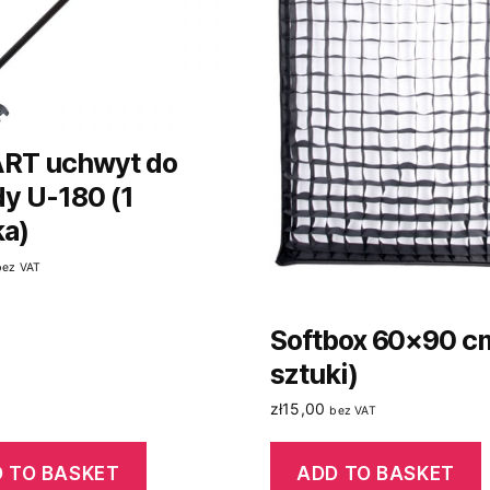
RT uchwyt do
dy U-180 (1
ka)
bez VAT
Softbox 60×90 c
sztuki)
zł
15,00
bez VAT
 TO BASKET
ADD TO BASKET