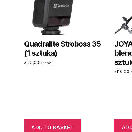
Quadralite Stroboss 35
JOYA
(1 sztuka)
blen
sztu
zł
25,00
bez VAT
zł
10,00
ADD TO BASKET
ADD