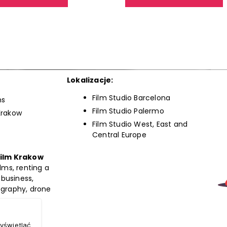
Lokalizacje:
Film Studio Barcelona
ms
Film Studio Palermo
Krakow
Film Studio West, East and
Central Europe
film Krakow
lms, renting a
 business,
ography, drone
yświetlać