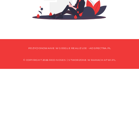
POZYCJONOWANIE W GOOGLE REALIZUJE -
ADSPECTRA.PL
© COPYRIGHT 2026 RED NOSES | STWORZONE W RAMACH
ATWI.PL