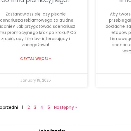
Zastanawiasz się, czy pisanie
Aby tworz
scenariusza reklamowego to trudne
przebiegał
adanie? Jak przygotować scenariusz
dokładne z
lmu promocyjnego krok po kroku? Co
etapów pr
zrobić, aby film był interesujący i
firmowego
zaangażował
scenariu
wsz
CZYTAJ WIĘCEJ »
January 19, 2025
Poprzedni
1
2
3
4
5
Następny »
Lokalizacje: