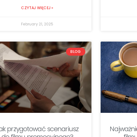
CZYTAJ WIĘCEJ »
February 21, 2025
BLOG
ak przygotować scenariusz
Najważni
do filmu promocyjnego?
film