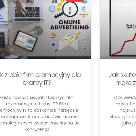
k zrobić film promocyjny dla
Jak skut
branży IT?
może z
Zastanawiasz się, jak stworzyć film
Czy wiesz
reklamowy dla firmy IT? Film
marketing
romocyjny IT to doskonałe narzędzie
najskut
rketingowe, które umożliwia firmom
obecnym cza
chnologicznym wyróżnienie się na tle
jaka j
konkurencji