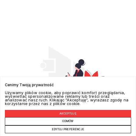
Cenimy Twoją prywatność
Używamy plików cookie, aby poprawić komfort przeglądania,
wyświetlać spersonalizowane reklamy lub treści oraz
analizować nasz ruch. Klikając "Akceptuję", wyrażasz zgodę na
korzystanie przez nas z plików cookie.
AKCEPTUJĘ
POZYCJONOWANIE W GOOGLE REALIZUJE -
ADSPECTRA.PL
ODMÓW
EDYTUJ PREFERENCJE
© COPYRIGHT 2026 RED NOSES | STWORZONE W RAMACH
ATWI.PL