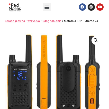
Strona główna
/
wszystko
/
udogodnienia
/ Motorola T82 Extreme x4