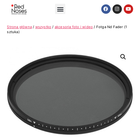
Strona główna
/
wszystko
/
akcesoria foto i wideo
/ Fotga Nd Fader (1
sztuka)