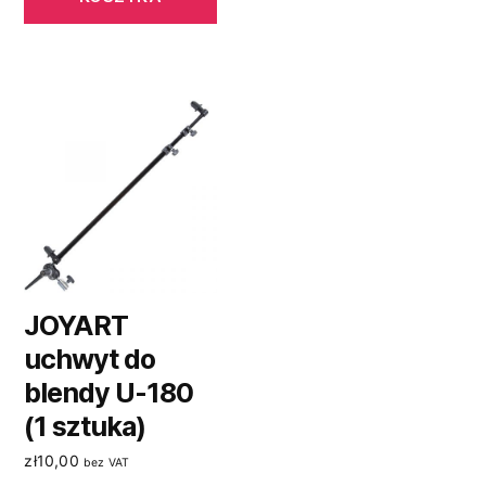
JOYART
uchwyt do
blendy U-180
(1 sztuka)
zł
10,00
bez VAT