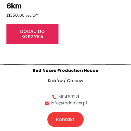
6km
zł
350,00
bez VAT
DODAJ DO
KOSZYKA
Red Noses Production House
Kraków / Cracow
510469221
info@rednoses.pl
Kontakt