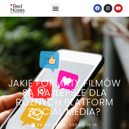
JAKIE FORMATY FILMÓW
SĄ NAJLEPSZE DLA
RÓŻNYCH PLATFORM
SOCIAL MEDIA?
24 KWIETNIA, 2024
15:15