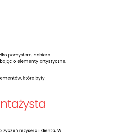
tylko pomysłem, nabiera
dbając o elementy artystyczne,
elementów, które były
ontażysta
życzeń reżysera i klienta. W