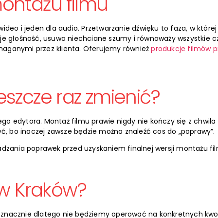
ontażu filmu
eo i jeden dla audio. Przetwarzanie dźwięku to faza, w której 
je głośność, usuwa niechciane szumy i równoważy wszystkie cz
aganymi przez klienta. Oferujemy również
produkcje filmów 
szcze raz zmienić?
 edytora. Montaż filmu prawie nigdy nie kończy się z chwila 
yć, bo inaczej zawsze będzie można znaleźć cos do „poprawy”.
adzania poprawek przed uzyskaniem finalnej wersji montażu fi
ów Kraków?
znacznie dlatego nie będziemy operować na konkretnych kwot