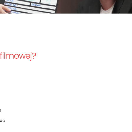
 filmowej?
h
rac