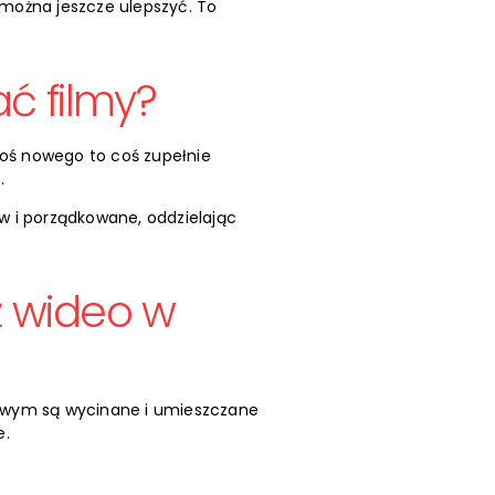
y można jeszcze ulepszyć. To
ć filmy?
goś nowego to coś zupełnie
.
w i porządkowane, oddzielając
 wideo w
ciowym są wycinane i umieszczane
e.