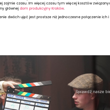
cej zajmie czasu. Im więcej czasu tym więcej kosztów związa
ony głównej
dom produkcyjny Kraków
.
enie dwóch ujęć jest prostsze niż jednoczesne połączenie ich i
Sprawdź nasze bie