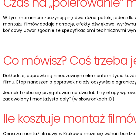
Czas na „polerowanie” m
W tym momencie zaczynają się dwa różne potoki, jeden dla wid
montażu filmów dodaje narrację, efekty dźwiękowe, wyrównu
końcowy utwór zgodnie ze specyfikacjami technicznymi wym
Co mówisz? Coś trzeba je
Dokładnie, poprawki są nieodzownym elementem życia każdego
filmu. Etap nanoszenia poprawek należy oczywiście ogranicz
Jednak trzeba się przygotować na dwa lub trzy etapy wprow
zadowolony i montażysta cały” (w skowronkach :D)
Ile kosztuje montaż film
Cena za montaż filmowy w Krakowie może się wahać bardzo 