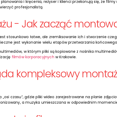
lanowania i kręcenia, reżyser i klienci przekonują się, że film
ierzyć profesjonalistą.
żu - Jak zacząć montowa
est stosunkowo łatwe, ale zremiksowanie ich i stworzenie cze
ieczne jest wykonanie wielu etapów przetwarzania końcowego
ltimediów, w którym pliki są kopiowane z nośnika multimedió
izację
filmów korporacyjnych
w Krakowie.
ląda kompleksowy montaż
„osi czasu”, gdzie pliki wideo zarejestrowane na planie zdję
nchronizowany, a muzyka umieszczana w odpowiednim momenci