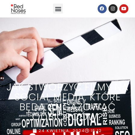
JAK STWORZYĆ FILMY NA
SOCIAL MEDIA, KTÓRE
BĘDĄ ANGAŻOWAĆ
ODBIORCÓW?
24 KWIETNIA, 2024
15:12