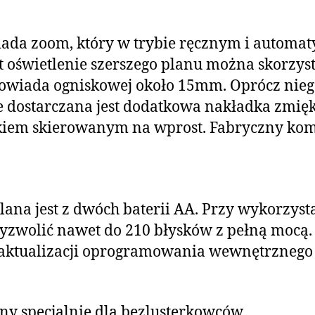
siada zoom, który w trybie ręcznym i automa
 oświetlenie szerszego planu można skorzy
powiada ogniskowej około 15mm. Oprócz niego
e dostarczana jest dodatkowa nakładka zmiękc
kiem skierowanym na wprost. Fabryczny kom
silana jest z dwóch baterii AA. Przy wykorzy
yzwolić nawet do 210 błysków z pełną mocą.
do aktualizacji oprogramowania wewnętrznego
wany specjalnie dla bezlusterkowców