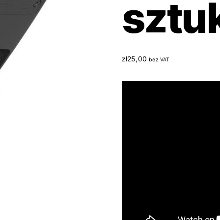
sztu
zł
25,00
bez VAT