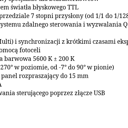
em światła błyskowego TTL
przedziale 7 stopni przysłony (od 1/1 do 1/128
ystemu zdalnego sterowania i wyzwalania Q
lti) i synchronizacji z krótkimi czasami eksp
omocą fotoceli
ra barwowa 5600 K ± 200 K
270° w poziomie, od -7° do 90° w pionie)
panel rozpraszający do 15 mm
A
wania sterującego poprzez złącze USB