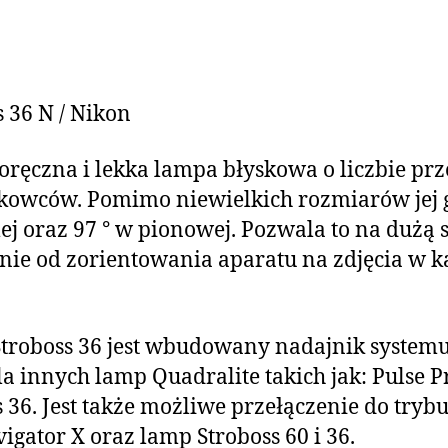
 36 N / Nikon
poręczna i lekka lampa błyskowa o liczbie prz
kowców. Pomimo niewielkich rozmiarów jej g
ej oraz 97 ° w pionowej. Pozwala to na dużą
eżnie od zorientowania aparatu na zdjęcia w
Stroboss 36 jest wbudowany nadajnik system
a innych lamp Quadralite takich jak: Pulse Pr
ss 36. Jest także możliwe przełączenie do tr
gator X oraz lamp Stroboss 60 i 36.