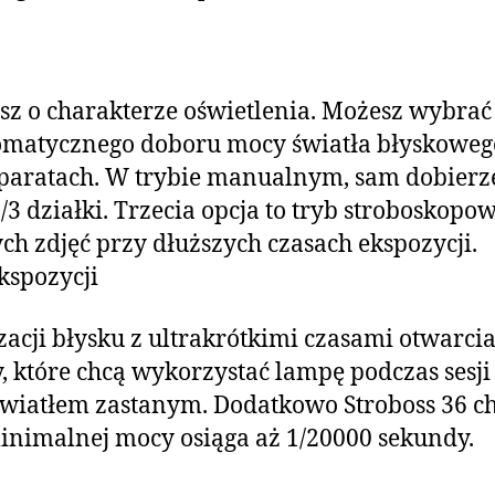
esz o charakterze oświetlenia. Możesz wybrać
omatycznego doboru mocy światła błyskowego
paratach. W trybie manualnym, sam dobierze
/3 działki. Trzecia opcja to tryb stroboskopo
h zdjęć przy dłuższych czasach ekspozycji.
kspozycji
acji błysku z ultrakrótkimi czasami otwarci
, które chcą wykorzystać lampę podczas sesji
światłem zastanym. Dodatkowo Stroboss 36 ch
inimalnej mocy osiąga aż 1/20000 sekundy.