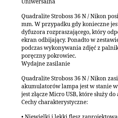
Uniwersalna
Quadralite Stroboss 36 N / Nikon po
mm. W przypadku gdy konieczne jest
dyfuzora rozpraszającego, który od
ekran odbijający. Ponadto w zestawi
podczas wykonywania zdjęć z palni
poręczny pokrowiec.
Wydajne zasilanie
Quadralite Stroboss 36 N / Nikon za
akumulatorów lampa jest w stanie w
jest złącze Micro USB, które służy 
Cechy charakterystyczne:
• Niewielki i lekki flesz zaprojekto