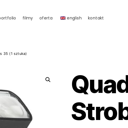
portfolio
filmy
oferta
english
kontakt
s 35 (1 sztuka)
Quad
Strob