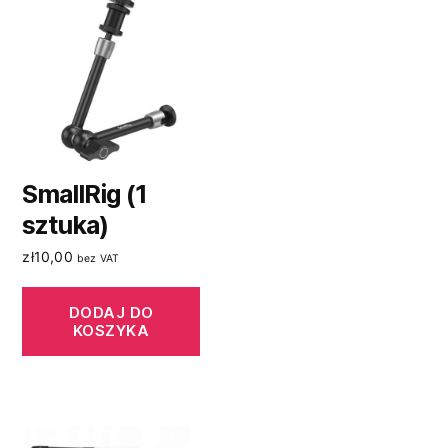
SmallRig (1
sztuka)
zł
10,00
bez VAT
DODAJ DO
KOSZYKA