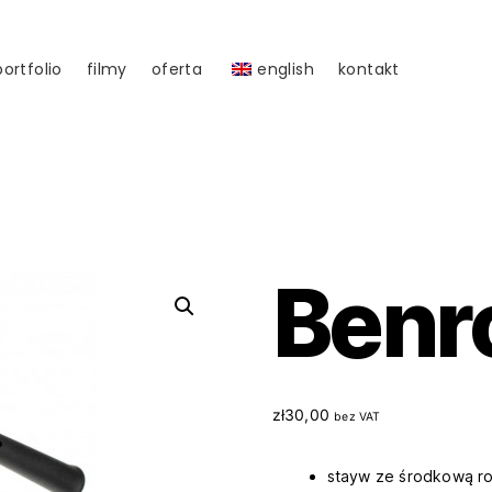
portfolio
filmy
oferta
english
kontakt
Benr
zł
30,00
bez VAT
stayw ze środkową r