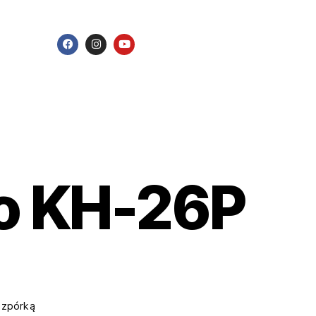
o KH-26P
ozpórką