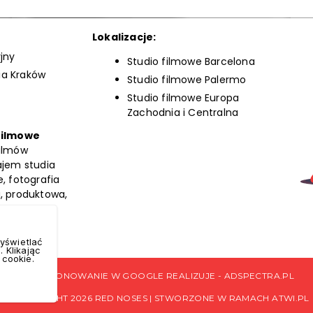
Lokalizacje:
jny
Studio filmowe Barcelona
ia Kraków
Studio filmowe Palermo
Studio filmowe Europa
Zachodnia i Centralna
filmowe
ilmów
ajem studia
, fotografia
, produktowa,
yświetlać
 Klikając
 cookie.
POZYCJONOWANIE W GOOGLE REALIZUJE -
ADSPECTRA.PL
© COPYRIGHT 2026 RED NOSES | STWORZONE W RAMACH
ATWI.PL