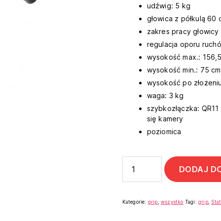
udźwig: 5 kg
głowica z półkulą 60 
zakres pracy głowicy 
regulacja oporu ruch
wysokość max.: 156,
wysokość min.: 75 cm
wysokość po złożeni
waga: 3 kg
szybkozłączka: QR11 
się kamery
poziomica
DODAJ D
Kategorie:
grip
,
wszystko
Tagi:
grip
,
Sta