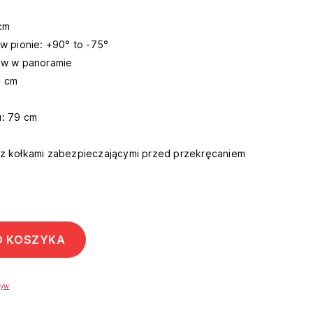
cm
w pionie: +90° to -75°
ów w panoramie
5 cm
u: 79 cm
z kołkami zabezpieczającymi przed przekręcaniem
O KOSZYKA
tyw