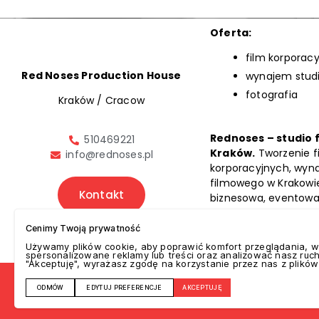
Oferta:
film korporacy
Red Noses Production House
wynajem stud
fotografia
Kraków / Cracow
Rednoses – studio 
510469221
Kraków.
Tworzenie f
info@rednoses.pl
korporacyjnych, wyn
filmowego w Krakowie
Kontakt
biznesowa, eventowa
filmy z drona.
Cenimy Twoją prywatność
Mapa witryny
Używamy plików cookie, aby poprawić komfort przeglądania, w
spersonalizowane reklamy lub treści oraz analizować nasz ruch.
"Akceptuję", wyrażasz zgodę na korzystanie przez nas z plików
ODMÓW
EDYTUJ PREFERENCJE
AKCEPTUJĘ