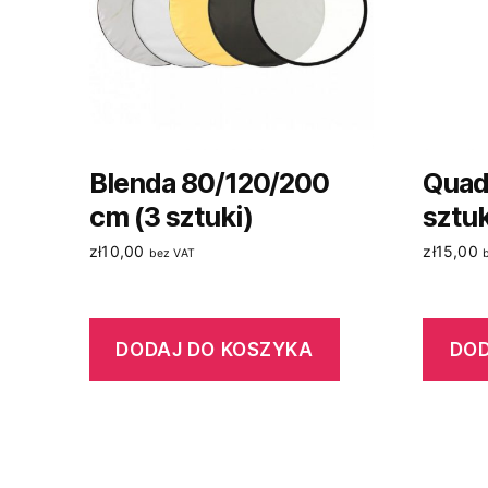
Blenda 80/120/200
Quadr
cm (3 sztuki)
sztuk
zł
10,00
zł
15,00
bez VAT
DODAJ DO KOSZYKA
DOD