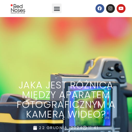
JAKA JEST RÓŻNICA
MIĘDZY APARATEM
FOTOGRAFICZNYM A
KAMERĄ WIDEO?
22 GRUDNIA, 2024
11:41