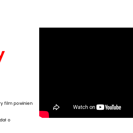
y
ry film powinien
dał o