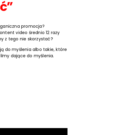
ść”
rganiczna promocja?
kontent video średnio 12 razy
my z tego nie skorzystać?
ją do myślenia albo takie, które
filmy dające do myślenia.