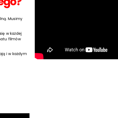
ego?
lną. Musimy
się w każdej
matu filmów
ają i w każdym