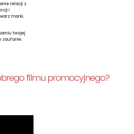
ie relacji z
cji i
twarz marki.
zeniu twojej
h zaufanie.
brego filmu promocyjnego?