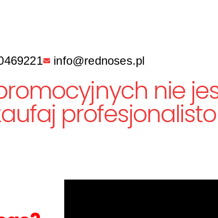
0469221
info@rednoses.pl
promocyjnych nie je
aufaj profesjonalist