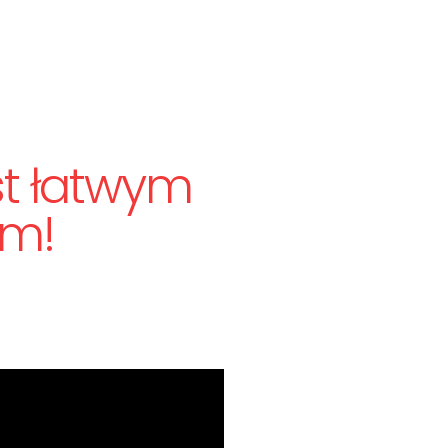
st łatwym
om!