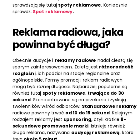
sprawdzają się tutaj
spoty reklamowe
. Koniecznie
sprawdź
:
Spot reklamowy
.
Reklama radiowa, jaka
powinna być długa?
Obecnie audycje i
reklamy radiowe
nadal cieszą się
sporym zainteresowaniem. Zaletą jest
różnorodność
rozgłośni
, ich podział na stacje regionalne oraz
ogólnopolskie. Formy promocji, reklam radiowych
mogą być różnej długości. Najbardziej popularne są
również tutaj
spoty reklamowe, trwające do 30
sekund
. Skoncentrowane są na przekazie i zyskują
zwolenników wśród odbiorców.
Standardowe reklamy
radiowe powinny trwać
od 10 do 15 sekund
. Kolejnym
rodzajem reklamy jest
sponsoring,
czyli krótkie
8-
sekundowe promowanie marki
. Istnieje również
długa reklama, nazywana
audycją reklamową
, która
trwa
około 5 minut.