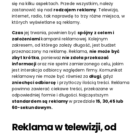
się na kilku aspektach. Przede wszystkim, należy
zastanowić się nad
rodzajem reklamy
. Telewizja,
internet, radio, tak naprawdę to trzy różne miejsca, w
których wyświetlane są reklamy.
Czas
jej trwania, powinien być
spójny z celem i
założeniami
kampanii reklamowej. Kolejnym
zakresem, od którego zależy długość, jest budżet
przeznaczony na reklamę. Reklama,
nie może być
zbyt krótka
, ponieważ
nie zdoła przekazać
informacji
oraz nie spełni zamierzonego celu, jakim
jest interakcja odbiorcy względem firmy. Komunikat
reklamowy nie może być również za
długi
, gdyż
zniechęci odbiorcę
i przytłoczy ilością treści. Reklama
powinna zawierać ciekawe treści, przekazane w
odpowiedniej formie i długości. Najczęstszym
standardem są reklamy
w przedziale
15, 30,45 lub
60-sekundowym.
Reklama w telewizji, od