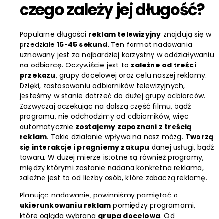
czego zależy jej długość?
Popularne długości
reklam telewizyjny
znajdują się w
przedziale
15-45 sekund
. Ten format nadawania
uznawany jest za najbardziej korzystny w oddziaływaniu
na odbiorcę. Oczywiście jest to
zależne od treści
przekazu
, grupy docelowej oraz celu naszej reklamy.
Dzięki, zastosowaniu odbiorników telewizyjnych,
jesteśmy w stanie dotrzeć do dużej grupy odbiorców.
Zazwyczaj oczekując na dalszą część filmu, bądź
programu, nie odchodzimy od odbiorników, więc
automatycznie
zostajemy zapoznani z treścią
reklam
. Takie działanie wpływa na nasz mózg.
Tworzą
się interakcje i pragniemy zakupu
danej usługi, bądź
towaru. W dużej mierze istotne są również programy,
między którymi zostanie nadana konkretna reklama,
zależne jest to od liczby osób, które zobaczą reklamę.
Planując nadawanie, powinniśmy pamiętać o
ukierunkowaniu reklam
pomiędzy programami,
które ogląda wybrana
grupa docelowa
. Od