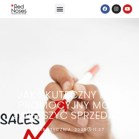
JAK SKUTECZNY FILM
PROMOCYJNY MOŻE
ZWIĘKSZYĆ SPRZEDAŻ?
19 STYCZNIA, 2025
11:27