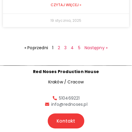
CZYTAJ WIĘCEJ »
19 stycznia, 2025
« Poprzedni
1
2
3
4
5
Następny »
Red Noses Production House
Kraków / Cracow
510469221
info@rednoses.pl
Kontakt