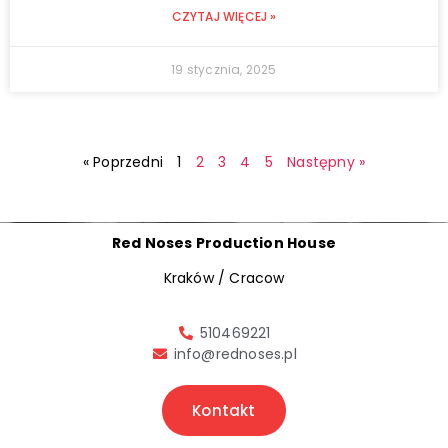
CZYTAJ WIĘCEJ »
19 stycznia, 2025
« Poprzedni
1
2
3
4
5
Następny »
Red Noses Production House
Kraków / Cracow
510469221
info@rednoses.pl
Kontakt