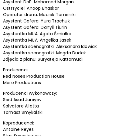
Asystent DoP: Mohamed Morgan
Ostrzyciel: Anoop Bhaskar
Operator drona: Maciek Tomerski
Asystent Gafera: Yura Trachuk
Asystent Gafera: Danyil Tiurin
Asystentka MUA: Agata Śmiałko
Asystentka MUA: Angelika Jasek
Asystentka scenografki: Aleksandra Idowiak
Asystentka scenografki: Magda Dudek
Zdjęcia z planu: Suryateja Kattamudi
Producenci:
Red Noses Production House
Mero Productions
Producenci wykonawczy:
Seid Asad Janiyev
Salvatore Allotta
Tomasz Smykalski
Koproducenci:
Antoine Reyes
Stas Savastseyeu