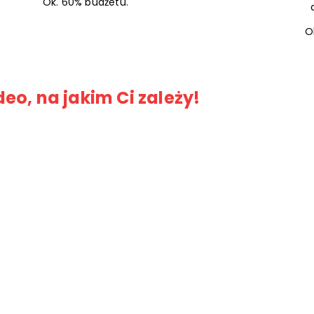
Ok. 60% budżetu.
O
eo, na jakim Ci zależy!