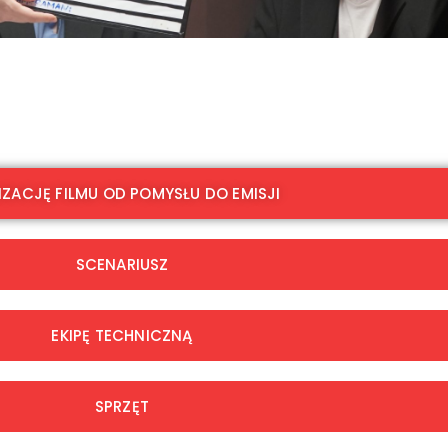
IZACJĘ FILMU OD POMYSŁU DO EMISJI
SCENARIUSZ
EKIPĘ TECHNICZNĄ
SPRZĘT