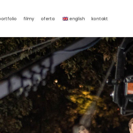
portfolio
filmy
oferta
english
kontakt