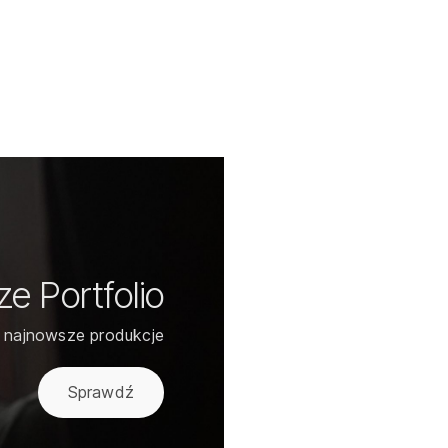
e Portfolio
 najnowsze produkcje
Sprawdź