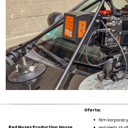
Oferta:
film korporacy
Red Noses Production House
wynajem stud