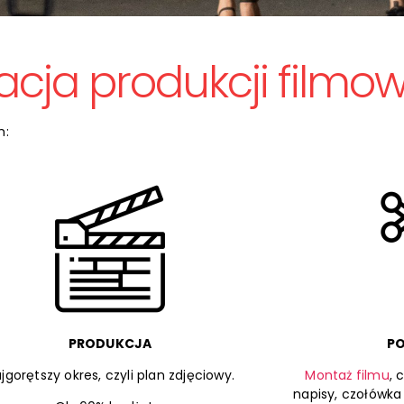
acja produkcji filmo
h:
PRODUKCJA
P
jgorętszy okres, czyli plan zdjęciowy.
Montaż filmu
, 
napisy, czołówka