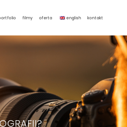
portfolio
filmy
oferta
english
kontakt
OGRAFII?