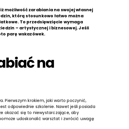
iż możliwość zarabiania na swojej własnej
ziedzin, którą stosunkowo łatwo można
datkowe. To przedsięwzięcie wymaga
edzin – artystycznej i biznesowej. Jeśli
 oto parę wskazówek.
abiać na
wa. Pierwszym krokiem, jaki warto poczynić,
est odpowiednie szkolenie. Nawet jeśli posiada
że okazać się to niewystarczające, aby
 pomoże udoskonalić warsztat i zwrócić uwagę