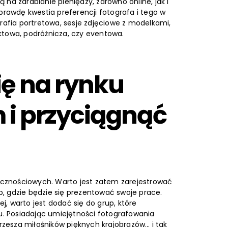
ją na zarabianie pieniędzy, zarówno online, jak i
prawdę kwestia preferencji fotografa i tego w
grafia portretowa, sesje zdjęciowe z modelkami,
ktowa, podróżnicza, czy eventowa.
ię na rynku
 i przyciągnąć
łecznościowych. Warto jest zatem zarejestrować
, gdzie będzie się prezentować swoje prace.
ej, warto jest dodać się do grup, które
. Posiadając umiejętności fotografowania
zrzesza miłośników pięknych krajobrazów… i tak